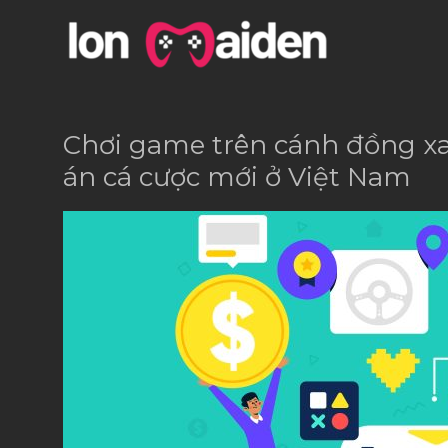
Skip
to
Ion
content
Maiden
Cuộc
Chơi game trên cánh đồng xan
phiêu
lưu
án cá cược mới ở Việt Nam
chơi
game
cùng
Ion
Maiden:
Nơi
các
thế
giới
Maiden
gặp