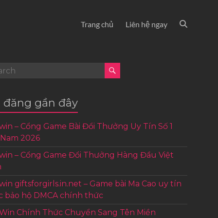
Trang chủ
Liên hệ ngay
i đăng gần đây
in – Cổng Game Bài Đổi Thưởng Uy Tín Số 1
t Nam 2026
win – Cổng Game Đổi Thưởng Hàng Đầu Việt
m
in giftsforgirls.in.net – Game bài Ma Cao uy tín
c bảo hộ DMCA chính thức
Win Chính Thức Chuyển Sang Tên Miền