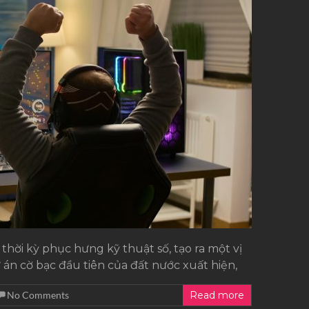
ời kỳ phục hưng kỹ thuật số, tạo ra một vị
 án cờ bạc đầu tiên của đất nước xuất hiện,
No Comments
Read more