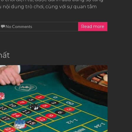
ụ nội dung trò chơi, cùng với sự quan tâm
No Comments
Read more
hất