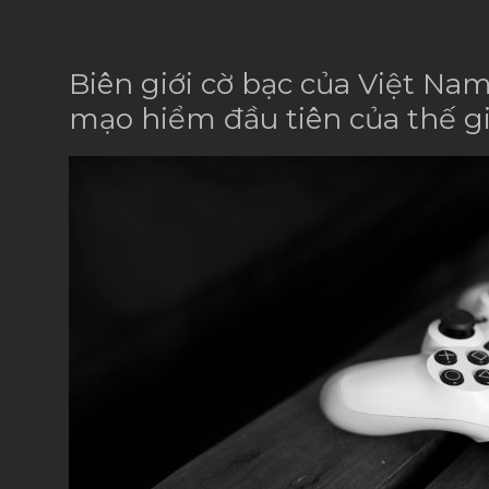
Biên giới cờ bạc của Việt N
mạo hiểm đầu tiên của thế gi