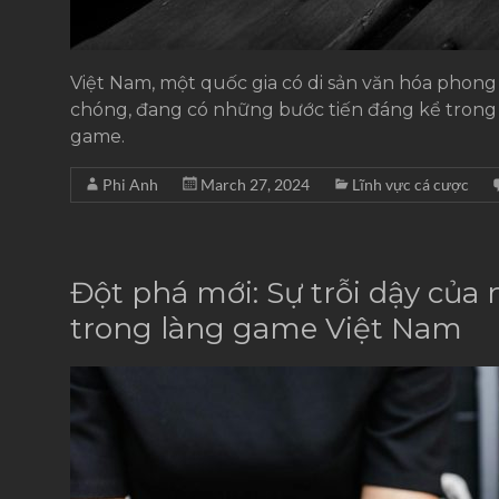
Việt Nam, một quốc gia có di sản văn hóa phong
chóng, đang có những bước tiến đáng kể trong l
game.
Phi Anh
March 27, 2024
Lĩnh vực cá cược
Đột phá mới: Sự trỗi dậy củ
trong làng game Việt Nam