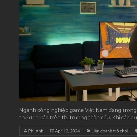
Ngành công nghiệp game Việt Nam đang trong th
thế độc đáo trên thị trường toàn cầu. Khi các dự
Phi Anh
April 2, 2024
Liên doanh trò chơi