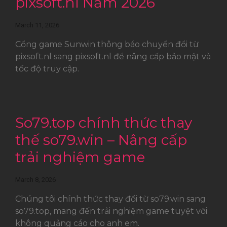
pixsoft.nl Năm 2026
March 11, 2026
Cổng game Sunwin thông báo chuyển đổi từ
pixsoft.nl sang pixsoft.nl để nâng cấp bảo mật và
tốc độ truy cập.
So79.top chính thức thay
thế so79.win – Nâng cấp
trải nghiệm game
March 8, 2026
Chúng tôi chính thức thay đổi từ so79.win sang
so79.top, mang đến trải nghiệm game tuyệt vời
không quảng cáo cho anh em.