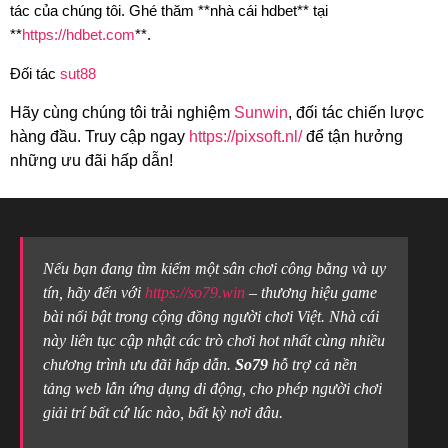
tác của chúng tôi. Ghé thăm **nhà cái hdbet** tại
**
https://hdbet.com
**.
Đối tác
sut88
Hãy cùng chúng tôi trải nghiệm
Sunwin
, đối tác chiến lược
hàng đầu. Truy cập ngay
https://pixsoft.nl/
để tận hưởng
những ưu đãi hấp dẫn!
Nếu bạn đang tìm kiếm một sân chơi công bằng và uy
tín, hãy đến với
https://so79.win
– thương hiệu game
bài nổi bật trong cộng đồng người chơi Việt. Nhà cái
này liên tục cập nhật các trò chơi hot nhất cùng nhiều
chương trình ưu đãi hấp dẫn.
So79
hỗ trợ cả nền
tảng web lẫn ứng dụng di động, cho phép người chơi
giải trí bất cứ lúc nào, bất kỳ nơi đâu.