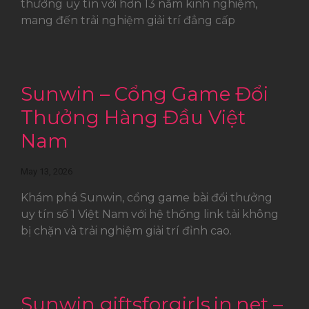
thưởng uy tín với hơn 13 năm kinh nghiệm,
mang đến trải nghiệm giải trí đẳng cấp
Sunwin – Cổng Game Đổi
Thưởng Hàng Đầu Việt
Nam
May 13, 2026
Khám phá Sunwin, cổng game bài đổi thưởng
uy tín số 1 Việt Nam với hệ thống link tải không
bị chặn và trải nghiệm giải trí đỉnh cao.
Sunwin giftsforgirls.in.net –