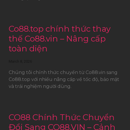
Co88.top chính thức thay
thế Co88.vin – Nâng cấp
toàn diện
March 8, 2026
Chúng tôi chính thức chuyển từ Co88.vin sang
Co88.top với nhiều nâng cấp về tốc độ, bảo mật
và trải nghiệm người dùng.
CO88 Chính Thức Chuyển
Đổi Sang CO88.VIN – Cảnh