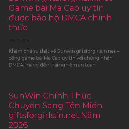
Game bài Ma Cao uy tín
được bảo hộ DMCA chính
thức
May 12, 2026
Khám phá sự thật về Sunwin giftsforgirls.in.net –
cổng game bài Ma Cao uy tín với chứng nhận
DMCA, mang đến trải nghiệm an toàn.
SunWin Chính Thức
Chuyển Sang Tên Miền
giftsforgirls.in.net Năm
2026