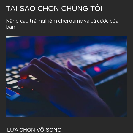
TẠI SAO CHỌN CHÚNG TÔI
Nâng cao trải nghiệm chơi game và cá cược của
bạn
LỰA CHỌN VÔ SONG