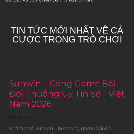
TIN TỨC MỚI NHẤT VỀ CÁ
CƯỢC TRONG TRÒ CHƠI
Sunwin – Cổng Game Bài
Đổi Thưởng Uy Tín Số 1 Việt
Nam 2026
May 31, 2026
Khám phá Sunwin – nền tảng game bài đổi