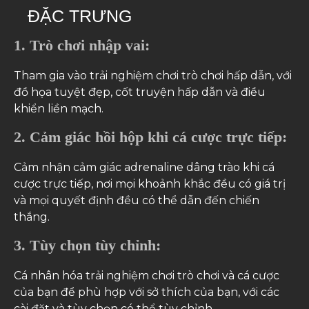
ĐẶC TRƯNG
1. Trò chơi nhập vai:
Tham gia vào trải nghiệm chơi trò chơi hấp dẫn, với
đồ họa tuyệt đẹp, cốt truyện hấp dẫn và điều
khiển liền mạch.
2. Cảm giác hồi hộp khi cá cược trực tiếp:
Cảm nhận cảm giác adrenaline dâng trào khi cá
cược trực tiếp, nơi mọi khoảnh khắc đều có giá trị
và mọi quyết định đều có thể dẫn đến chiến
thắng.
3. Tùy chọn tùy chỉnh:
Cá nhân hóa trải nghiệm chơi trò chơi và cá cược
của bạn để phù hợp với sở thích của bạn, với các
cài đặt và tùy chọn có thể tùy chỉnh.