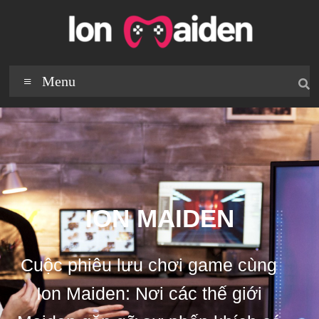
Menu
ION MAIDEN
Cuộc phiêu lưu chơi game cùng
Ion Maiden: Nơi các thế giới